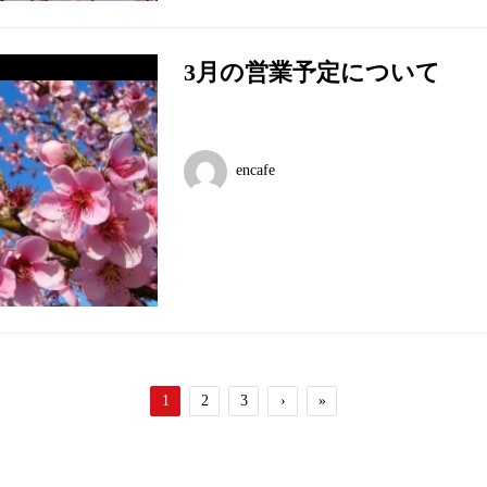
3月の営業予定について
encafe
1
2
3
›
»