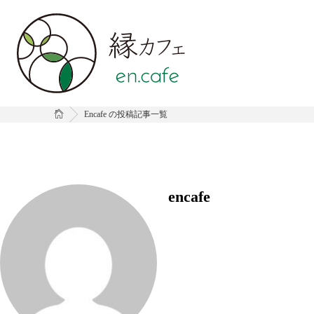
Encafe の投稿記事一覧
encafe