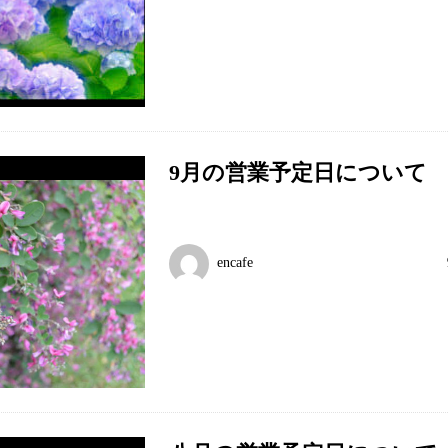
9月の営業予定日について
encafe