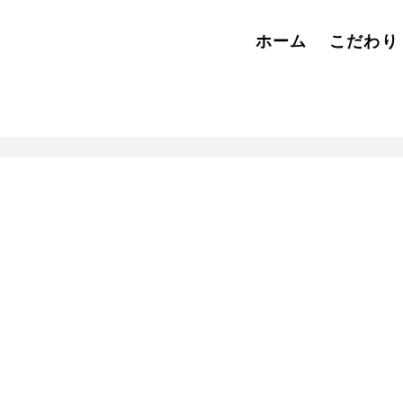
ホーム
こだわり