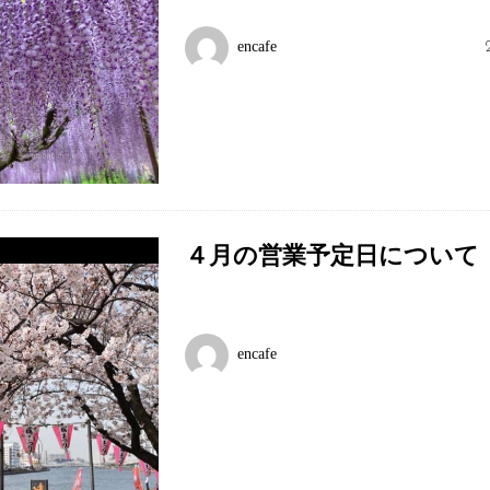
encafe
４月の営業予定日について
encafe